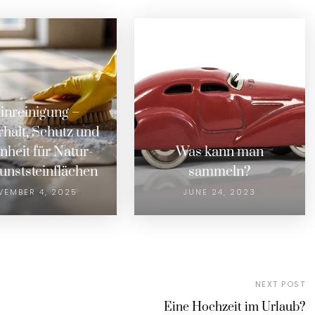
einreinigung –
halt, Schutz und
heit für Natur-
Was kann man
unststeinflächen
sammeln?
VEMBER 4, 2025
JUNE 24, 2023
NEXT POST
Eine Hochzeit im Urlaub?