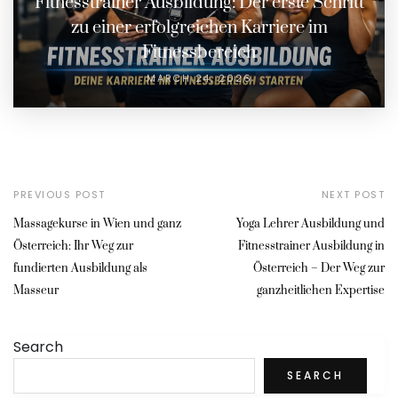
Fitnesstrainer Ausbildung: Der erste Schritt
zu einer erfolgreichen Karriere im
Fitnessbereich
MARCH 24, 2026
PREVIOUS POST
NEXT POST
Massagekurse in Wien und ganz
Yoga Lehrer Ausbildung und
Österreich: Ihr Weg zur
Fitnesstrainer Ausbildung in
fundierten Ausbildung als
Österreich – Der Weg zur
Masseur
ganzheitlichen Expertise
Search
SEARCH