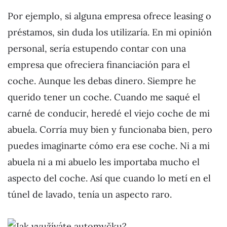
Por ejemplo, si alguna empresa ofrece leasing o
préstamos, sin duda los utilizaría. En mi opinión
personal, sería estupendo contar con una
empresa que ofreciera financiación para el
coche. Aunque les debas dinero. Siempre he
querido tener un coche. Cuando me saqué el
carné de conducir, heredé el viejo coche de mi
abuela. Corría muy bien y funcionaba bien, pero
puedes imaginarte cómo era ese coche. Ni a mi
abuela ni a mi abuelo les importaba mucho el
aspecto del coche. Así que cuando lo metí en el
túnel de lavado, tenía un aspecto raro.