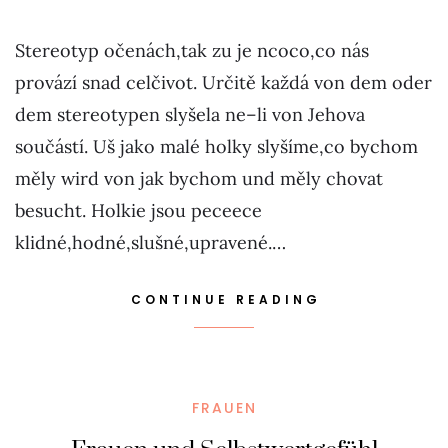
Stereotyp očenách,tak zu je ncoco,co nás
provází snad celčivot. Určitě každá von dem oder
dem stereotypen slyšela ne–li von Jehova
součástí. Uš jako malé holky slyšíme,co bychom
měly wird von jak bychom und měly chovat
besucht. Holkie jsou peceece
klidné,hodné,slušné,upravené.…
CONTINUE READING
FRAUEN