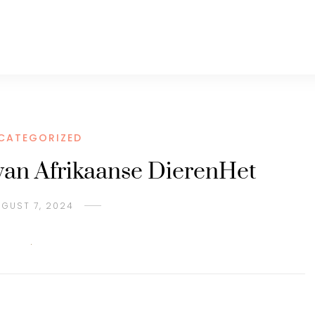
CATEGORIZED
van Afrikaanse DierenHet
UGUST 7, 2024