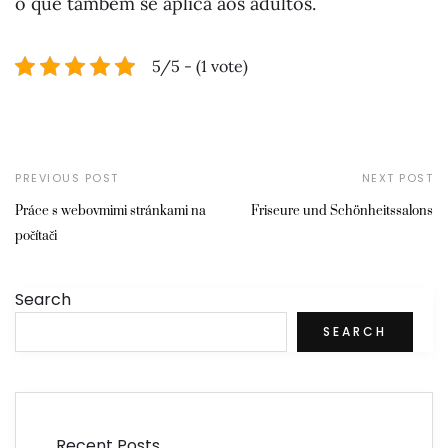
o que também se aplica aos adultos.
5/5 - (1 vote)
PREVIOUS POST
NEXT POST
Práce s webovmimi stránkami na
Friseure und Schönheitssalons
počítači
Search
SEARCH
Recent Posts